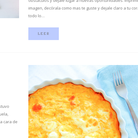
obstáculos y dejale lugar a nuevas oportunidades. Imprimí
imagen, decórala como mas te guste y dejale claro a tu co
todo lo…
LEER
stuvo
uela,
a cara de