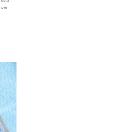
 esta
razón