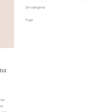
Sin categoría
Yoga
una
nar
re