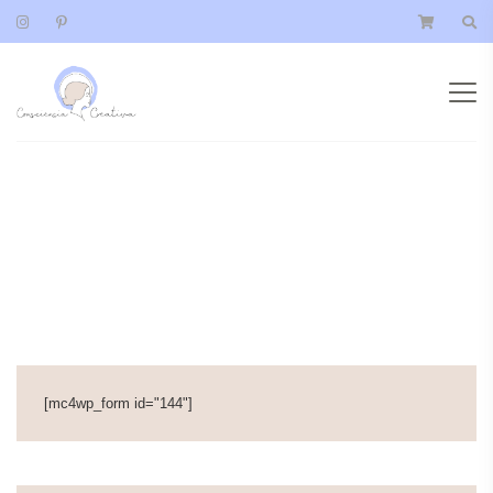
Lifestyle
Fashion
Food
[mc4wp_form id="144"]