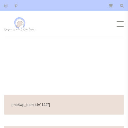
Lifestyle
Fashion
Food
[mc4wp_form id="144"]