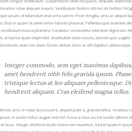
ictum congue vestibulum. Suspendisse vitae nisl purus. Aliquam ullamcorp
 Vivamus vitae aliquam mauris. Vestibulum facilisis elit nec mi facilisis frin
que ipsum, id bibendum erat urna sed mi. Proin fringilla, arcu ac aliquet l
is. Duis in quam sit amet tortor lobortis placerat. Pellentesque molestie al
t vestibulum massa pharetra. Curabitur consectetur interdum dignissim. Al
it, at lacinia quam imperdiet. Vestibulum diam mauris, laoreet quis sagittis 
 lobortis vitae nec diam. Donec dictum dolor ac elit dapibus ullamcorper.
Integer commodo, sem eget maximus dapibus, i
amet hendrerit nibh felis gravida ipsum. Phase
tristique lectus at leo aliquam pellentesque. D
hendrerit aliquam, Cras eleifend magna tellus.
ultrices arcu. In vitae dui posuere, aliquet justo a, gravida tellus. Vivamus 
ipsum, in auctor tellus augue sed nisl. Fusce a risus eu est iaculis ultrices id
 et lacus. Integer eleifend iaculis lorem non maximus. Sed et quam in ip
pharetra tempor. Sed vel risus at urna cursus blandit. Nulla dignissim tu