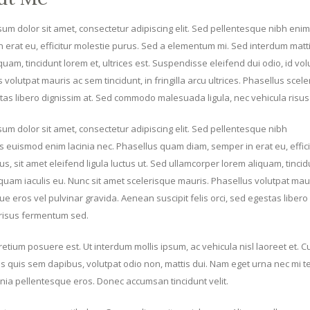
um dolor sit amet, consectetur adipiscing elit. Sed pellentesque nibh eni
 erat eu, efficitur molestie purus. Sed a elementum mi. Sed interdum mattis
quam, tincidunt lorem et, ultrices est. Suspendisse eleifend dui odio, id vo
 volutpat mauris ac sem tincidunt, in fringilla arcu ultrices. Phasellus scele
tas libero dignissim at. Sed commodo malesuada ligula, nec vehicula risu
um dolor sit amet, consectetur adipiscing elit. Sed pellentesque nibh
s euismod enim lacinia nec. Phasellus quam diam, semper in erat eu, effi
sus, sit amet eleifend ligula luctus ut. Sed ullamcorper lorem aliquam, tincid
quam iaculis eu. Nunc sit amet scelerisque mauris. Phasellus volutpat mauris
ue eros vel pulvinar gravida. Aenean suscipit felis orci, sed egestas libe
 risus fermentum sed.
retium posuere est. Ut interdum mollis ipsum, ac vehicula nisl laoreet et. C
quis sem dapibus, volutpat odio non, mattis dui. Nam eget urna nec mi temp
cinia pellentesque eros. Donec accumsan tincidunt velit.