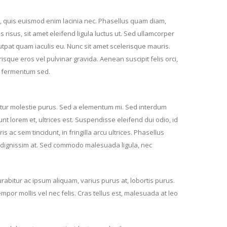
m, quis euismod enim lacinia nec. Phasellus quam diam,
 risus, sit amet eleifend ligula luctus ut. Sed ullamcorper
lutpat quam iaculis eu. Nunc sit amet scelerisque mauris.
risque eros vel pulvinar gravida. Aenean suscipit felis orci,
s fermentum sed.
citur molestie purus. Sed a elementum mi. Sed interdum
unt lorem et, ultrices est. Suspendisse eleifend dui odio, id
 ac sem tincidunt, in fringilla arcu ultrices. Phasellus
ro dignissim at. Sed commodo malesuada ligula, nec
urabitur ac ipsum aliquam, varius purus at, lobortis purus.
or mollis vel nec felis. Cras tellus est, malesuada at leo