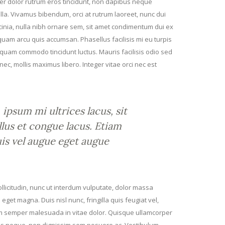
er dolor rutrum eros tincidunt, non dapibus neque
gilla. Vivamus bibendum, orci at rutrum laoreet, nunc dui
acinia, nulla nibh ornare sem, sit amet condimentum dui ex
iquam arcu quis accumsan. Phasellus facilisis mi eu turpis
iquam commodo tincidunt luctus. Mauris facilisis odio sed
nec, mollis maximus libero. Integer vitae orci nec est
psum mi ultrices lacus, sit
llus et congue lacus. Etiam
uis vel augue eget augue
sollicitudin, nunc ut interdum vulputate, dolor massa
 eget magna. Duis nisl nunc, fringilla quis feugiat vel,
sum semper malesuada in vitae dolor. Quisque ullamcorper
rpis neque, non dignissim sem posuere ac. Vestibulum