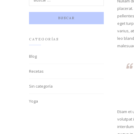
Nullam d
placerat.
pellentes
eget turp
varius, a
leo bland
CATEGORÍAS
malesuada
Blog
Recetas
Sin categoría
Yoga
Etiam et 
volutpat 
interdum
augue in 