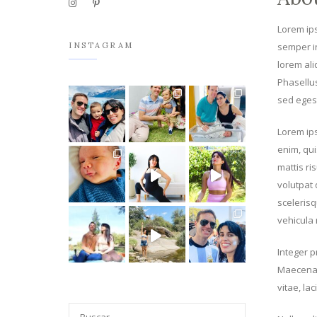
Lorem ips
INSTAGRAM
semper in
lorem ali
Phasellus
sed eges
Lorem ips
enim, qui
mattis ri
volutpat 
scelerisq
vehicula
Integer p
Maecenas 
vitae, la