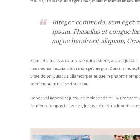
mauris, laoreet quis sagittis nec, mollis maximus libero. I
Integer commodo, sem eget max
ipsum. Phasellus et congue lac
augue hendrerit aliquam, Cras 
Etiam et ultrices arcu. In vitae dui posuere, aliquet justo 
risus eu est iaculis ultrices id eget magna. Duis nisl nunc
vitae dolor. Quisque ullamcorper augue in pharetra tempor
condimentum nisl sed suscipit.
Donec vel imperdiet justo, eu malesuada nulla. Praesent vel
faucibus, tempus tellus nec, luctus odio. Nulla lobortis con