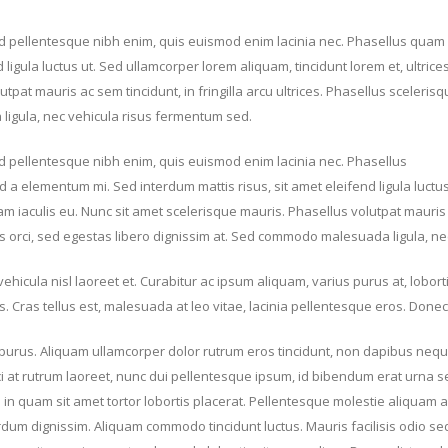
ed pellentesque nibh enim, quis euismod enim lacinia nec. Phasellus quam d
ligula luctus ut. Sed ullamcorper lorem aliquam, tincidunt lorem et, ultric
tpat mauris ac sem tincidunt, in fringilla arcu ultrices. Phasellus scelerisq
ligula, nec vehicula risus fermentum sed.
Sed pellentesque nibh enim, quis euismod enim lacinia nec. Phasellus
d a elementum mi. Sed interdum mattis risus, sit amet eleifend ligula luctus
am iaculis eu. Nunc sit amet scelerisque mauris. Phasellus volutpat mauris ac
lis orci, sed egestas libero dignissim at. Sed commodo malesuada ligula, n
vehicula nisl laoreet et. Curabitur ac ipsum aliquam, varius purus at, lob
s. Cras tellus est, malesuada at leo vitae, lacinia pellentesque eros. Donec
purus. Aliquam ullamcorper dolor rutrum eros tincidunt, non dapibus nequ
orci at rutrum laoreet, nunc dui pellentesque ipsum, id bibendum erat urna sed 
in quam sit amet tortor lobortis placerat. Pellentesque molestie aliquam ar
dum dignissim. Aliquam commodo tincidunt luctus. Mauris facilisis odio sed