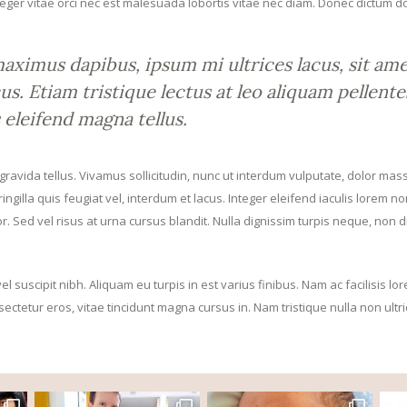
nteger vitae orci nec est malesuada lobortis vitae nec diam. Donec dictum do
imus dapibus, ipsum mi ultrices lacus, sit amet
us. Etiam tristique lectus at leo aliquam pellent
eleifend magna tellus.
a, gravida tellus. Vivamus sollicitudin, nunc ut interdum vulputate, dolor ma
, fringilla quis feugiat vel, interdum et lacus. Integer eleifend iaculis lo
. Sed vel risus at urna cursus blandit. Nulla dignissim turpis neque, non 
 suscipit nibh. Aliquam eu turpis in est varius finibus. Nam ac facilisis l
sectetur eros, vitae tincidunt magna cursus in. Nam tristique nulla non ultri