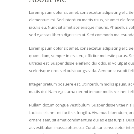
Lorem ipsum dolor sit amet, consectetur adipiscing elit. S
elementum mi. Sed interdum mattis risus, sit amet eleifend 
iaculis eu. Nunc sit amet scelerisque mauris. Phasellus volu
sed egestas libero dignissim at. Sed commodo malesuada 
Lorem ipsum dolor sit amet, consectetur adipiscing elit. 
quam diam, semper in erat eu, efficitur molestie purus. Se
ultrices est. Suspendisse eleifend dui odio, id volutpat qu
scelerisque eros vel pulvinar gravida. Aenean suscipit fe
Integer pretium posuere est. Ut interdum mollis ipsum, ac 
mattis dui. Nam eget urna nec mi tempor mollis vel nec feli
Nullam dictum congue vestibulum. Suspendisse vitae nisl 
facilisis elit nec mi facilisis fringilla. Vivamus bibendum, 
ornare sem, sit amet condimentum dui ex eget turpis. Duis 
at vestibulum massa pharetra. Curabitur consectetur inter