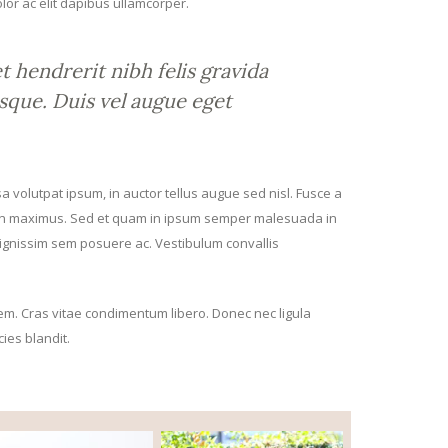
lor ac elit dapibus ullamcorper.
 hendrerit nibh felis gravida
esque. Duis vel augue eget
ssa volutpat ipsum, in auctor tellus augue sed nisl. Fusce a
rem non maximus. Sed et quam in ipsum semper malesuada in
dignissim sem posuere ac. Vestibulum convallis
orem. Cras vitae condimentum libero. Donec nec ligula
cies blandit.