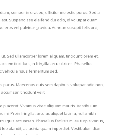
iam, semper in erat eu, efficitur molestie purus. Sed a
es est. Suspendisse eleifend dui odio, id volutpat quam
ue eros vel pulvinar gravida. Aenean suscipit felis orci,
 ut. Sed ullamcorper lorem aliquam, tincidunt lorem et,
 sem tincidunt, in fringilla arcu ultrices. Phasellus
ec vehicula risus fermentum sed.
ortis purus. Maecenas quis sem dapibus, volutpat odio non,
 accumsan tincidunt velit.
e placerat. Vivamus vitae aliquam mauris. Vestibulum
mi. Proin fringilla, arcu ac aliquet lacinia, nulla nibh
cu quis accumsan. Phasellus facilisis mi eu turpis varius,
 leo blandit, at lacinia quam imperdiet. Vestibulum diam